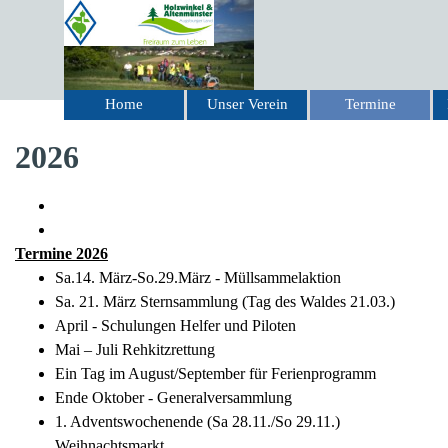
Direkt zum Seiteninhalt
Home
Unser Verein
Termine
▼
2026
Termine 2026
Sa.14. März-So.29.März - Müllsammelaktion
Sa. 21. März Sternsammlung (Tag des Waldes 21.03.)
April - Schulungen Helfer und Piloten
Mai – Juli Rehkitzrettung
Ein Tag im August/September für Ferienprogramm
Ende Oktober - Generalversammlung
1. Adventswochenende (Sa 28.11./So 29.11.)
Weihnachtsmarkt